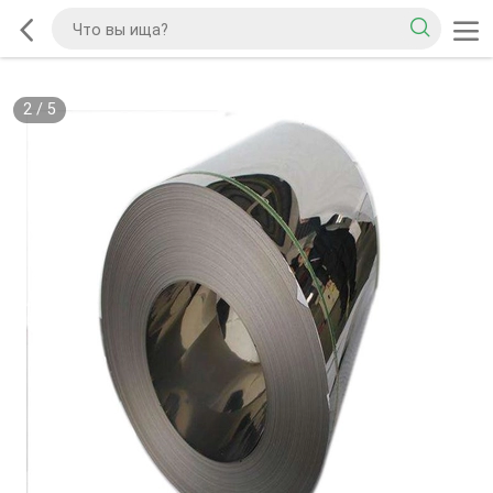
2
/
5