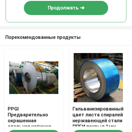
Продолжать
Порекомендованные продукты
Дома
PPGI
Гальванизированный
О Компании
Предварительно
цвет листа спиралей
окрашенная
нержавеющей стали
стальная катушка,
ППГИ покрыл 1мм
Контакты