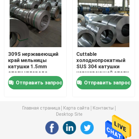
Холоднопрокатная катушка нержавеющей стали
сваренная стальная труба
309S нержавеющий
Cuttable
безшовная стальная труба
край мельницы
холоднопрокатный
катушки 1.5mm
SUS 304 катушки
стали углерода
нержавеющей стали
Нержавеющая сталь штанга
316 2mm
Отправить запрос
Отправить запрос
прокладка нержавеющей стали
Главная страница
Карта сайта
Контакты
Медные круглые Адвокатуры
Desktop Site
Медная трубка трубы